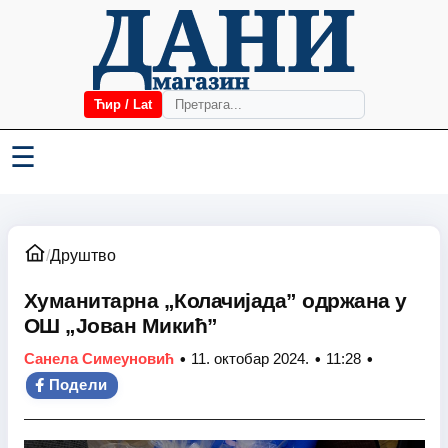
Ћир / Lat
☰
/
Друштво
Хуманитарна „Колачијада” одржана у
ОШ „Јован Микић”
•
•
•
Санела Симеуновић
11. октобар 2024.
11:28
Подели