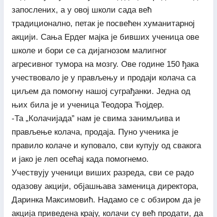
запослених, а у овој школи сада већ
традиционално, петак је посвећен хуманитарној
акцији. Сања Ердег мајка је бивших ученица ове
школе и бори се са дијагнозом малигног
агресивног тумора на мозгу. Ове године 150 ђака
учествовало је у прављењу и продаји колача са
циљем да помогну нашој суграђанки. Једна од
њих била је и ученица Теодора Ћојдер.
-Та „Колачијада” нам је свима занимљива и
прављење колача, продаја. Пуно ученика је
правило колаче и куповало, сви купују од свакога
и јако је леп осећај када помогнемо.
Учествују ученици виших разреда, сви се радо
одазову акцији, објашњава заменица директора,
Даринка Максимовић. Надамо се с обзиром да је
акција приведена крају, колачи су већ продати, да