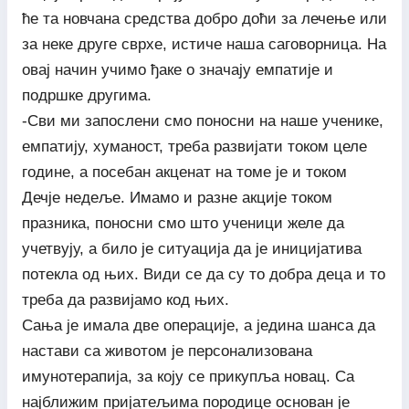
ће та новчана средства добро доћи за лечење или
за неке друге сврхе, истиче наша саговорница. На
овај начин учимо ђаке о значају емпатије и
подршке другима.
-Сви ми запослени смо поносни на наше ученике,
емпатију, хуманост, треба развијати током целе
године, а посебан акценат на томе је и током
Дечје недеље. Имамо и разне акције током
празника, поносни смо што ученици желе да
учетвују, а било је ситуација да је иницијатива
потекла од њих. Види се да су то добра деца и то
треба да развијамо код њих.
Сања је имала две операције, а једина шанса да
настави са животом је персонализована
имунотерапија, за коју се прикупља новац. Са
најближим пријатељима породице основан је