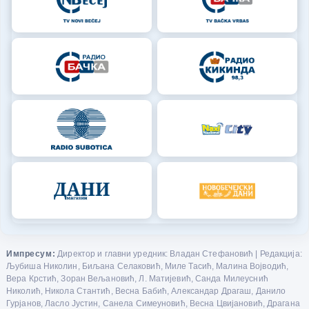
Импресум:
Директор и главни уредник: Владан Стефановић | Редакција:
Љубиша Николин, Биљана Селаковић, Миле Тасић, Малина Војводић,
Вера Крстић, Зоран Вељановић, Л. Матијевић, Санда Милеуснић
Николић, Никола Стантић, Весна Бабић, Александар Драгаш, Данило
Гурјанов, Ласло Јустин, Санела Симеуновић, Весна Цвијановић, Драгана