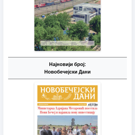
Најновији број:
Новобечејски Дани