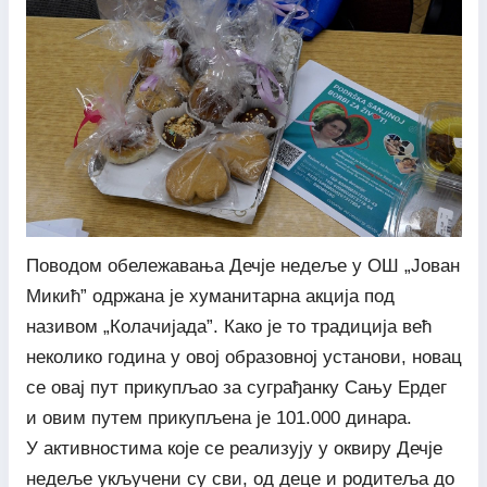
Поводом обележавања Дечје недеље у ОШ „Јован
Микић” одржана је хуманитарна акција под
називом „Колачијада”. Како је то традиција већ
неколико година у овој образовној установи, новац
се овај пут прикупљао за суграђанку Сању Ердег
и овим путем прикупљена је 101.000 динара.
У активностима које се реализују у оквиру Дечје
недеље укључени су сви, од деце и родитеља до