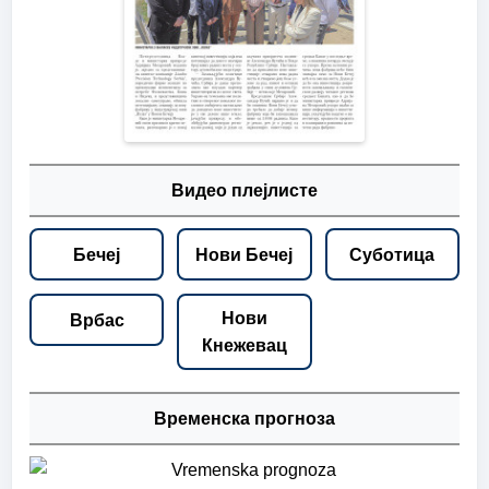
Видео плејлисте
Бечеј
Нови Бечеј
Суботица
Нови
Врбас
Кнежевац
Временска прогноза