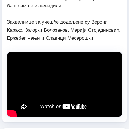
баш сам се изненадила.
Захвалнице за учешће додељене су Верони
Карако, Загорки Болозанов, Марији Стојадиновић,
Ержебет Чањи и Славици Месарошки.