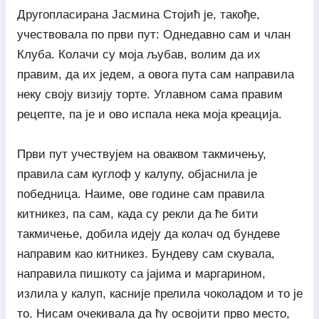
Другопласирана Јасмина Стојић је, такође,
учествовала по први пут: Однедавно сам и члан
Клуба. Колачи су моја љубав, волим да их
правим, да их једем, а овога пута сам направила
неку своју визију торте. Углавном сама правим
рецепте, па је и ово испала нека моја креација.
Први пут учествујем на оваквом такмичењу,
правила сам куглоф у калупу, објаснила је
победница. Наиме, ове године сам правила
китникез, па сам, када су рекли да ће бити
такмичење, добила идеју да колач од бундеве
направим као китникез. Бундеву сам скувала,
направила пишкоту са јајима и маргарином,
излила у калуп, касније прелила чоколадом и то је
то. Нисам очекивала да ћу освојити прво место,