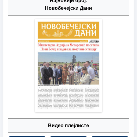
Најновији број:
Новобечејски Дани
Видео плејлисте