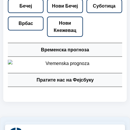
Бечеј
Нови Бечеј
Суботица
Нови
Врбас
Кнежевац
Временска прогноза
Пратите нас на Фејсбуку