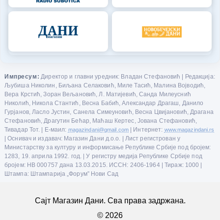
Импресум:
Директор и главни уредник: Владан Стефановић | Редакција:
Љубиша Николин, Биљана Селаковић, Миле Тасић, Малина Војводић,
Вера Крстић, Зоран Вељановић, Л. Матијевић, Санда Милеуснић
Николић, Никола Стантић, Весна Бабић, Александар Драгаш, Данило
Гурјанов, Ласло Јустин, Санела Симеуновић, Весна Цвијановић, Драгана
Стефановић, Драгутин Бећар, Маћаш Кертес, Јована Стефановић,
Тивадар Тот. | Е-маил:
magazindani@gmail.com
| Интернет:
www.magazindani.rs
| Оснивач и издавач: Магазин Дани д.о.о. | Лист регистрован у
Министарству за културу и информисање Републике Србије под бројем:
1283, 19. априла 1992. год. | У регистру медија Републике Србије под
бројем: НВ 000757 дана 13.03.2015. ИССН: 2406-1964 | Тираж: 1000 |
Штампа: Штампарија „Форум” Нови Сад
Сајт Магазин Дани. Сва права задржана.
© 2026