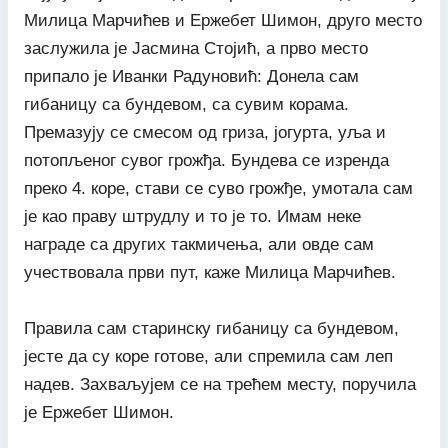
Милица Марчићев и Ержебет Шимон, друго место
заслужила је Јасмина Стојић, а прво место
припало је Иванки Радуновић: Донела сам
гибаницу са бундевом, са сувим корама.
Премазују се смесом од гриза, јогурта, уља и
потопљеног сувог грожђа. Бундева се изренда
преко 4. коре, стави се суво грожђе, умотала сам
је као праву штрудлу и то је то. Имам неке
награде са других такмичења, али овде сам
учествовала први пут, каже Милица Марчићев.
Правила сам старинску гибаницу са бундевом,
јесте да су коре готове, али спремила сам леп
надев. Захваљујем се на трећем месту, поручила
је Ержебет Шимон.