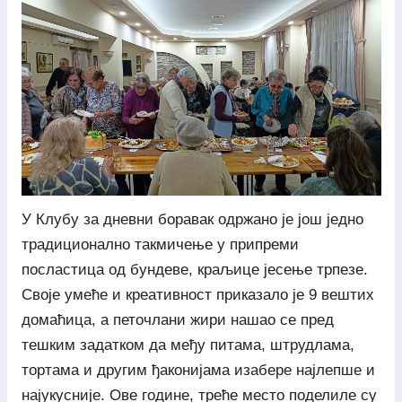
У Клубу за дневни боравак одржано је још једно
традиционално такмичење у припреми
посластица од бундеве, краљице јесење трпезе.
Своје умеће и креативност приказало је 9 вештих
домаћица, а петочлани жири нашао се пред
тешким задатком да међу питама, штрудлама,
тортама и другим ђаконијама изабере најлепше и
најукусније. Ове године, треће место поделиле су