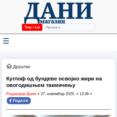
Ћир / Lat
☰
/
Друштво
Куглоф од бундеве освојио жири на
овогодишњем такмичењу
•
•
•
Редакција Дани
27. новембар 2025.
13:36
Подели