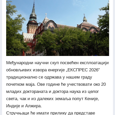
Међународни научни скуп посвећен експлоатацији
обновљивих извора енергије „ЕКСПРЕС 2026”
традиционално се одржава у нашем граду
почетком маја. Ове године ће учествовати око 20
младих доктораната и доктора наука из целог
света, чак и из далеких земаља попут Кеније,
Индије и Алжира.
Стручњаци ће имати прилику да представе