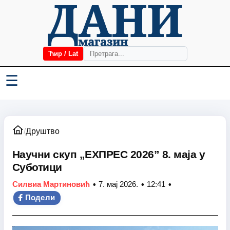
Ћир / Lat
☰
/
Друштво
Научни скуп „ЕXПРЕС 2026” 8. маја у
Суботици
•
•
•
Силвиа Мартиновић
7. мај 2026.
12:41
Подели