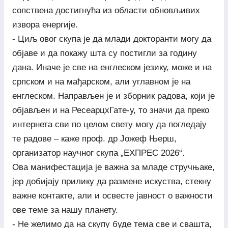
сопствена достигнућа из области обновљивих
извора енергије.
- Циљ овог скупа је да млади докторанти могу да
објаве и да покажу шта су постигли за годину
дана. Иначе је све на енглеском језику, може и на
српском и на мађарском, али углавном је на
енглеском. Направљен је и зборник радова, који је
објављен и на РесеарцхГате-у, то значи да преко
интернета сви по целом свету могу да погледају
те радове – каже проф. др Јожеф Њерш,
организатор научног скупа „ЕXПРЕС 2026“.
Ова манифестација је важна за младе стручњаке,
јер добијају прилику да размене искуства, стекну
важне контакте, али и освесте јавност о важности
ове теме за нашу планету.
- Не желимо да на скупу буде тема све и свашта,