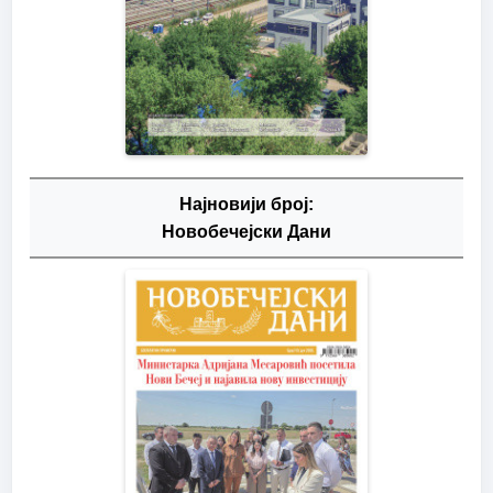
Најновији број:
Новобечејски Дани