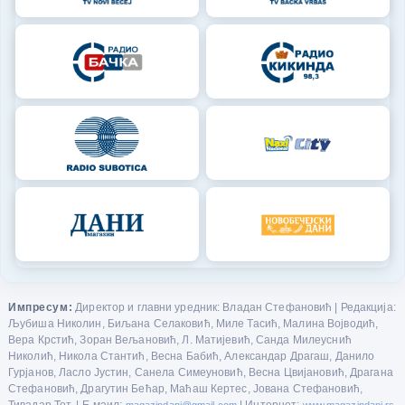
Импресум:
Директор и главни уредник: Владан Стефановић | Редакција:
Љубиша Николин, Биљана Селаковић, Миле Тасић, Малина Војводић,
Вера Крстић, Зоран Вељановић, Л. Матијевић, Санда Милеуснић
Николић, Никола Стантић, Весна Бабић, Александар Драгаш, Данило
Гурјанов, Ласло Јустин, Санела Симеуновић, Весна Цвијановић, Драгана
Стефановић, Драгутин Бећар, Маћаш Кертес, Јована Стефановић,