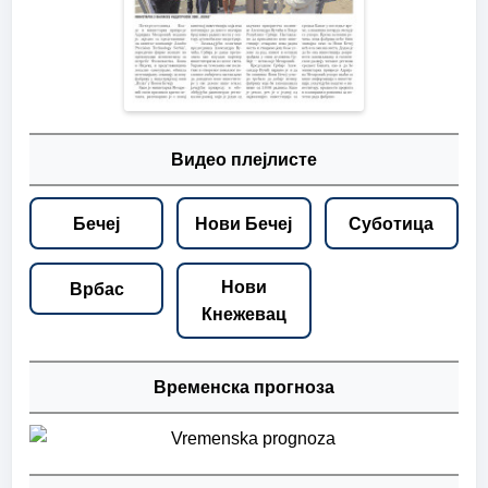
Видео плејлисте
Бечеј
Нови Бечеј
Суботица
Нови
Врбас
Кнежевац
Временска прогноза