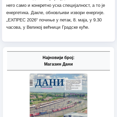
него само и конкретно уска специјалност, а то је
енергетика. Дакле, обновљиви извори енергије.
„ЕXПРЕС 2026“ почиње у петак, 8. маја, у 9.30
часова, у Великој већници Градске куће.
Најновији број:
Магазин Дани