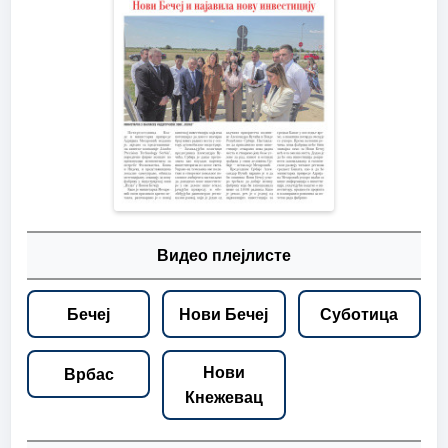
Видео плејлисте
Бечеј
Нови Бечеј
Суботица
Нови
Врбас
Кнежевац