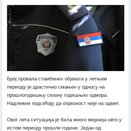
Број провала стамбених објеката у летњем
периоду је драстично смањен у односу на
прошлогодишњу сезону годишњих одмора.
Надлежни подсећају да опрезност није на одмет.
Овог лета ситуација је била много мирнија него у
истом периоду прошле године. Један од