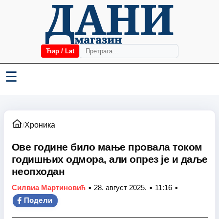
Ћир / Lat
☰
/
Хроника
Ове године било мање провала током
годишњих одмора, али опрез је и даље
неопходан
•
•
•
Силвиа Мартиновић
28. август 2025.
11:16
Подели