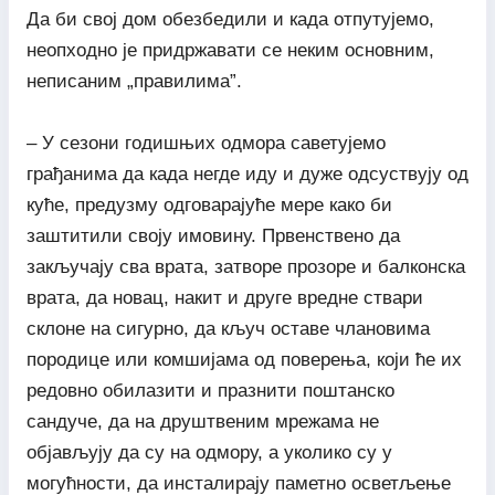
Да би свој дом обезбедили и када отпутујемо,
неопходно је придржавати се неким основним,
неписаним „правилима”.
– У сезони годишњих одмора саветујемо
грађанима да када негде иду и дуже одсуствују од
куће, предузму одговарајуће мере како би
заштитили своју имовину. Првенствено да
закључају сва врата, затворе прозоре и балконска
врата, да новац, накит и друге вредне ствари
склоне на сигурно, да кључ оставе члановима
породице или комшијама од поверења, који ће их
редовно обилазити и празнити поштанско
сандуче, да на друштвеним мрежама не
објављују да су на одмору, а уколико су у
могућности, да инсталирају паметно осветљење