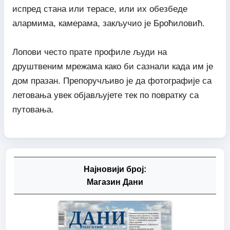
испред стана или терасе, или их обезбеде
алармима, камерама, закључио је Броћиловић.
Лопови често прате профиле људи на
друштвеним мрежама како би сазнали када им је
дом празан. Препоручљиво је да фотографије са
летовања увек објављујете тек по повратку са
путовања.
Најновији број:
Магазин Дани