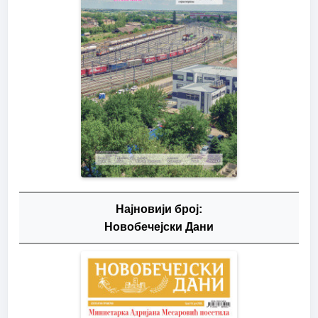
Најновији број:
Новобечејски Дани