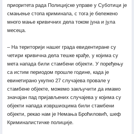
приоритета рада Полицијске управе у Суботици је
смањење стопа криминала, с тога је бележено
много мање кривичних дела током јуна и јула
месеца.
– На територији нашег града евидентиране су
четири кривична дела тешке крађе, у којима су
мета напада били стамбени објекти. У поређењу
са истим периодом прошле године, када је
евинетирано укупно 27 случајева провале у
стамбене објекте, можемо закључити да имамо
значајан пад пријављених случајева у којима су
објекти напада извршиоцима били стамбени
објекти, рекао нам је Немања Броћиловић, шеф
Криминалистичке полиције.