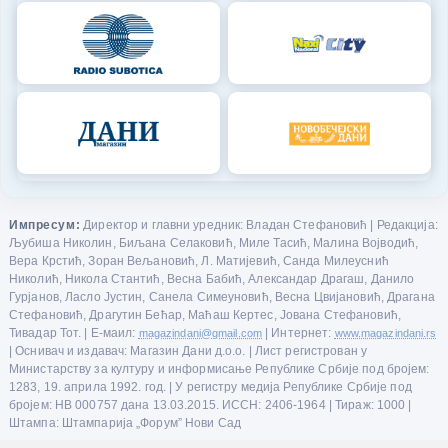
Импресум:
Директор и главни уредник: Владан Стефановић | Редакција:
Љубиша Николин, Биљана Селаковић, Миле Тасић, Малина Војводић,
Вера Крстић, Зоран Вељановић, Л. Матијевић, Санда Милеуснић
Николић, Никола Стантић, Весна Бабић, Александар Драгаш, Данило
Гурјанов, Ласло Јустин, Санела Симеуновић, Весна Цвијановић, Драгана
Стефановић, Драгутин Бећар, Маћаш Кертес, Јована Стефановић,
Тивадар Тот. | Е-маил:
magazindani@gmail.com
| Интернет:
www.magazindani.rs
| Оснивач и издавач: Магазин Дани д.о.о. | Лист регистрован у
Министарству за културу и информисање Републике Србије под бројем:
1283, 19. априла 1992. год. | У регистру медија Републике Србије под
бројем: НВ 000757 дана 13.03.2015. ИССН: 2406-1964 | Тираж: 1000 |
Штампа: Штампарија „Форум” Нови Сад