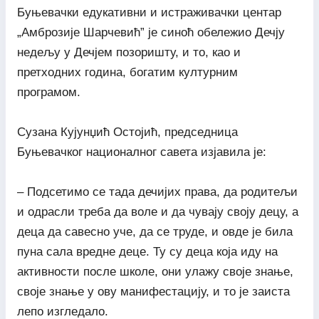
Буњевачки едукативни и истраживачки центар
„Амброзије Шарчевић” је синоћ обележио Дечју
недељу у Дечјем позоришту, и то, као и
претходних година, богатим културним
програмом.
Сузана Кујунџић Остојић, председница
Буњевачког националног савета изјавила је:
– Подсетимо се тада дечијих права, да родитељи
и одрасли треба да воле и да чувају своју децу, а
деца да савесно уче, да се труде, и овде је била
пуна сала вредне деце. Ту су деца која иду на
активности после школе, они улажу своје знање,
своје знање у ову манифестацију, и то је заиста
лепо изгледало.