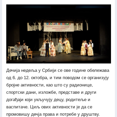
Дечија недеља у Србији се ове године обележава
од 6. до 12. октобра, и тим поводом се организују
бројне активности, као што су радионице,
спортски дани, изложбе, представе и други
догађаји који укључују децу, родитеље и
васпитаче. Циљ ових активности је да се
промовишу дечја права и потребе у друштву.