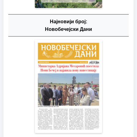
Најновији број:
Новобечејски Дани