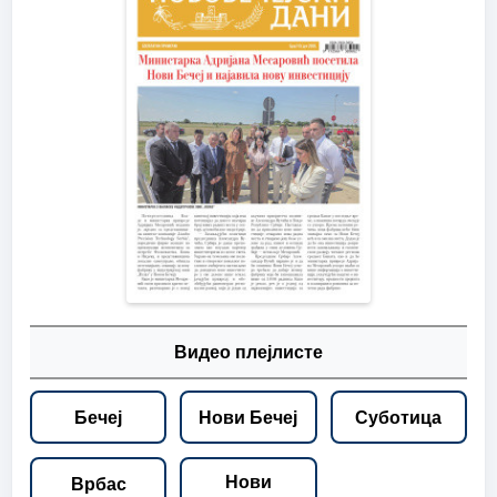
Видео плејлисте
Бечеј
Нови Бечеј
Суботица
Нови
Врбас