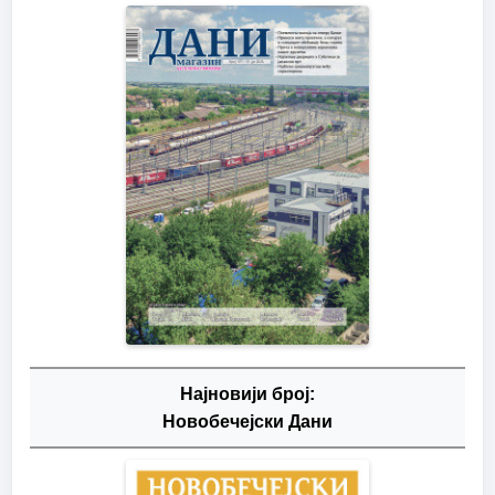
Најновији број:
Новобечејски Дани