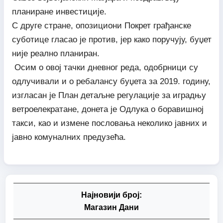
планиране инвестиције.
С друге стране, опозициони Покрет грађанске
суботице гласао је против, јер како поручују, буџет
није реално планиран.
Осим о овој тачки дневног реда, одобрници су
одлучивали и о ребалансу буџета за 2019. годину,
изгласан је План детаљне регулације за иградњу
ветроелекратане, донета је Одлука о боравишној
такси, као и измене пословања неколико јавних и
јавно комуналних предузећа.
Најновији број:
Магазин Дани