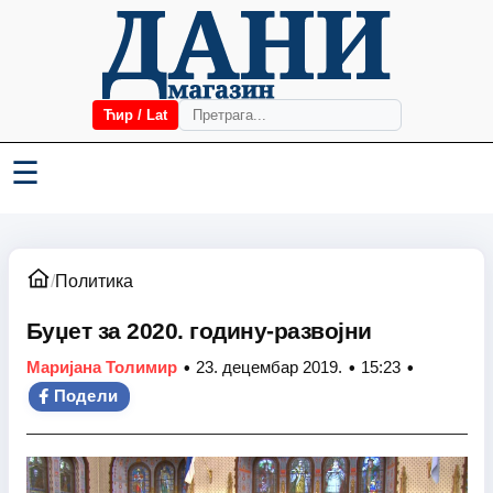
Ћир / Lat
☰
/
Политика
Буџет за 2020. годину-развојни
•
•
•
Маријана Толимир
23. децембар 2019.
15:23
Подели