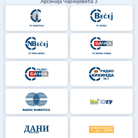
Арсенија Чарнојевића 3