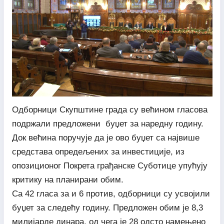
Одборници Скупштине града су већином гласова
подржали предложени буџет за наредну годину.
Док већина поручује да је ово буџет са највише
средстава опредељених за инвестиције, из
опозиционог Покрета грађанске Суботице упућују
критику на планирани обим.
Са 42 гласа за и 6 против, одборници су усвојили
буџет за следећу годину. Предложен обим је 8,3
милијарде динара, од чега је 28 одсто намењено