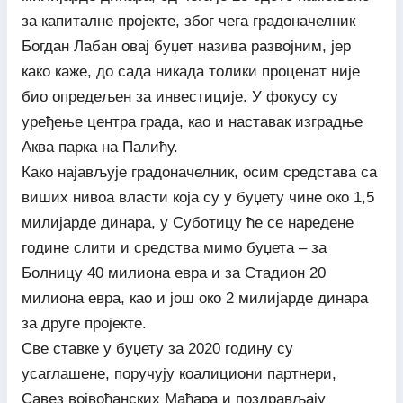
за капиталне пројекте, због чега градоначелник
Богдан Лабан овај буџет назива развојним, јер
како каже, до сада никада толики проценат није
био опредељен за инвестиције. У фокусу су
уређење центра града, као и наставак изградње
Аква парка на Палићу.
Како најављује градоначелник, осим средстава са
виших нивоа власти која су у буџету чине око 1,5
милијарде динара, у Суботицу ће се наредене
године слити и средства мимо буџета – за
Болницу 40 милиона евра и за Стадион 20
милиона евра, као и још око 2 милијарде динара
за друге пројекте.
Све ставке у буџету за 2020 годину су
усаглашене, поручују коалициони партнери,
Савез војвођанских Мађара и поздрављају