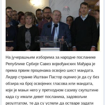
На јучерашњим изборима за народне посланике
Републике Србије Савез војвођанских Мађара је
према првим проценама освојио шест мандата.
Лидер странке Иштван Пастор оценио је да су без
обзира на број освојених гласова или мандата,
који је мањи него у претходном сазиву скупштине
када су имали девет посланика, задовољни
резултатом, те да су успели да остваре задати