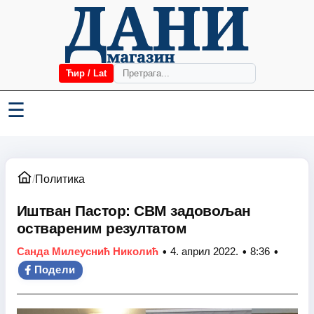
Ћир / Lat
☰
/
Политика
Иштван Пастор: СВМ задовољан
оствареним резултатом
•
•
•
Санда Милеуснић Николић
4. април 2022.
8:36
Подели