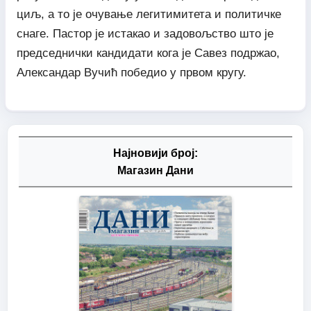
циљ, а то је очување легитимитета и политичке
снаге. Пастор је истакао и задовољство што је
председнички кандидати кога је Савез подржао,
Александар Вучић победио у првом кругу.
Најновији број:
Магазин Дани