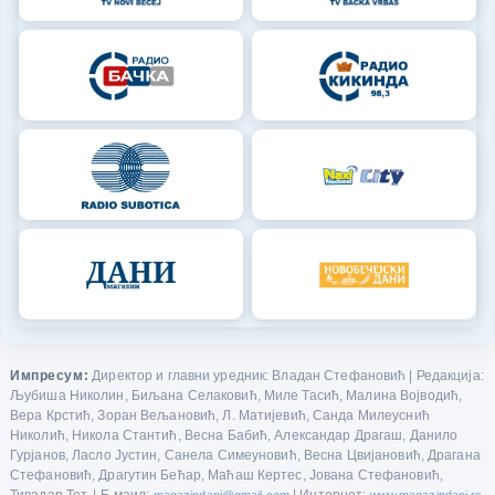
Импресум:
Директор и главни уредник: Владан Стефановић | Редакција:
Љубиша Николин, Биљана Селаковић, Миле Тасић, Малина Војводић,
Вера Крстић, Зоран Вељановић, Л. Матијевић, Санда Милеуснић
Николић, Никола Стантић, Весна Бабић, Александар Драгаш, Данило
Гурјанов, Ласло Јустин, Санела Симеуновић, Весна Цвијановић, Драгана
Стефановић, Драгутин Бећар, Маћаш Кертес, Јована Стефановић,