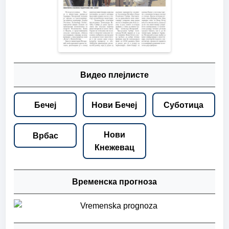
Видео плејлисте
Бечеј
Нови Бечеј
Суботица
Нови
Врбас
Кнежевац
Временска прогноза