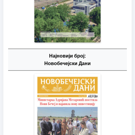
Најновији број:
Новобечејски Дани