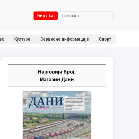
Ћир / Lat
во
Култура
Сервисне информације
Спорт
Најновији број:
Магазин Дани