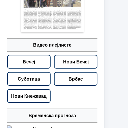
Видео плејлисте
Бечеј
Нови Бечеј
Суботица
Врбас
Нови Кнежевац
Временска прогноза