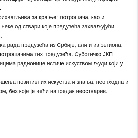
.
прихватљива за крајњег потрошача, као и
неке од ствари које предузећа захваљујући
.
а рада предузећа из Србије, али и из региона,
потрошачима тих предузећа. Суботичко ЈКП
ницима радионице истиче искуством људи који у
ошења позитивних искуства и знања, неопходна и
, без које је већи напредак неостварив.