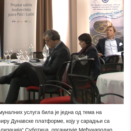
налних услуга била је једна од тема на
иру Дунавске платформе, коју у сарадњи са
лизација“ Суботица, организује Међународно