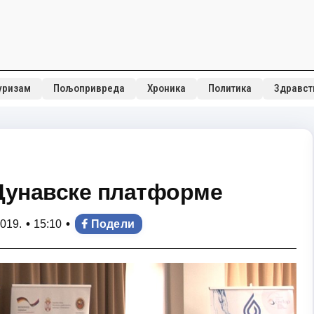
уризам
Пољопривреда
Хроника
Политика
Здравст
Дунавске платформе
•
•
019.
15:10
Подели