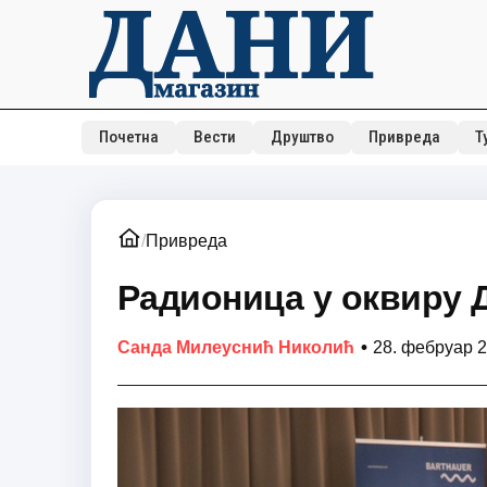
Почетна
Вести
Друштво
Привреда
Т
/
Привреда
Радионица у оквиру 
•
Санда Милеуснић Николић
28. фебруар 2