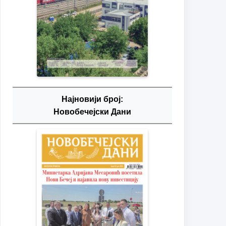
Најновији број:
Новобечејски Дани