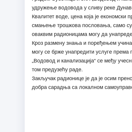
удружење водовода у сливу реке Дунав
Квалитет воде, цена која је економски 
смањење трошкова пословања, само су 
оваквим радионицама могу да унапреде
Кроз размену знања и поређењем учинак
могу се брже унапредити услуге према 
„Водовод и канализација“ се међу учес
том предузећу раде.
Закључак радионице је да је осим прен
добра сарадња са локалном самоуправом