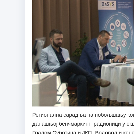
Регионална сарадња на побољшању кому
данашњој бенчмаркинг радионици у окв
Градом Суботица и ЈКП „Водовод и кана