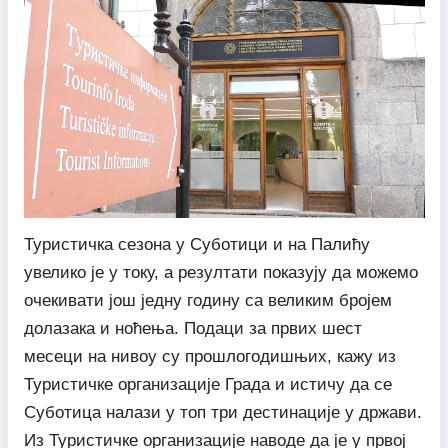
Туристичка сезона у Суботици и на Палићу
увелико је у току, а резултати показују да можемо
очекивати још једну годину са великим бројем
долазака и ноћења. Подаци за првих шест
месеци на нивоу су прошлогодишњих, кажу из
Туристичке организације Града и истичу да се
Суботица налази у топ три дестинације у држави.
Из Туристичке организације наводе да је у првој