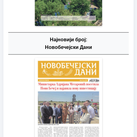
Најновији број:
Новобечејски Дани