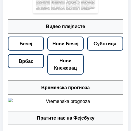
Видео плејлисте
Бечеј
Нови Бечеј
Суботица
Нови
Врбас
Кнежевац
Временска прогноза
Пратите нас на Фејсбуку