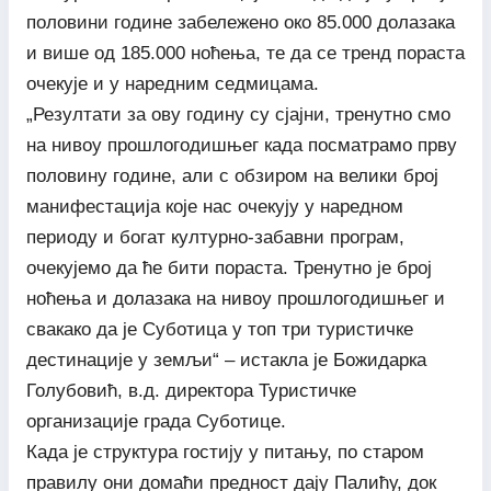
половини године забележено око 85.000 долазака
и више од 185.000 ноћења, те да се тренд пораста
очекује и у наредним седмицама.
„Резултати за ову годину су сјајни, тренутно смо
на нивоу прошлогодишњег када посматрамо прву
половину године, али с обзиром на велики број
манифестација које нас очекују у наредном
периоду и богат културно-забавни програм,
очекујемо да ће бити пораста. Тренутно је број
ноћења и долазака на нивоу прошлогодишњег и
свакако да је Суботица у топ три туристичке
дестинације у земљи“ – истакла је Божидарка
Голубовић, в.д. директора Туристичке
организације града Суботице.
Када је структура гостију у питању, по старом
правилу они домаћи предност дају Палићу, док