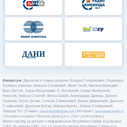
Импресум:
Директор и главни уредник: Владан Стефановић | Редакција:
Љубиша Николин, Биљана Селаковић, Миле Тасић, Малина Војводић,
Вера Крстић, Зоран Вељановић, Л. Матијевић, Санда Милеуснић
Николић, Никола Стантић, Весна Бабић, Александар Драгаш, Данило
Гурјанов, Ласло Јустин, Санела Симеуновић, Весна Цвијановић, Драгана
Стефановић, Драгутин Бећар, Маћаш Кертес, Јована Стефановић,
Тивадар Тот. | Е-маил:
magazindani@gmail.com
| Интернет:
www.magazindani.rs
| Оснивач и издавач: Магазин Дани д.о.о. | Лист регистрован у
Министарству за културу и информисање Републике Србије под бројем:
1283, 19. априла 1992. год. | У регистру медија Републике Србије под