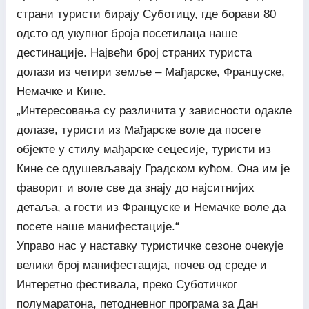
страни туристи бирају Суботицу, где борави 80
одсто од укупног броја посетилаца наше
дестинације. Највећи број страних туриста
долази из четири земље – Мађарске, Француске,
Немачке и Кине.
„Интересовања су различита у зависности одакле
долазе, туристи из Мађарске воле да посете
објекте у стилу мађарске сецесије, туристи из
Кине се одушевљавају Градском кућом. Она им је
фаворит и воле све да знају до најситнијих
детаља, а гости из Француске и Немачке воле да
посете наше манифестације.“
Управо нас у наставку туристичке сезоне очекује
велики број манифестација, почев од среде и
Интеретно фестивала, преко Суботичког
полумаратона, петодневног програма за Дан