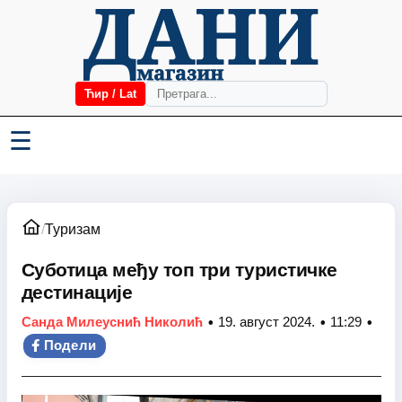
Ћир / Lat
☰
/
Туризам
Суботица међу топ три туристичке
дестинације
•
•
•
Санда Милеуснић Николић
19. август 2024.
11:29
Подели