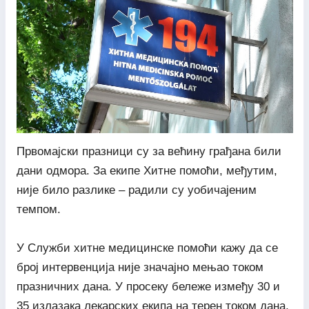
Првомајски празници су за већину грађана били
дани одмора. За екипе Хитне помоћи, међутим,
није било разлике – радили су уобичајеним
темпом.
У Служби хитне медицинске помоћи кажу да се
број интервенција није значајно мењао током
празничних дана. У просеку бележе између 30 и
35 излазака лекарских екипа на терен током дана,