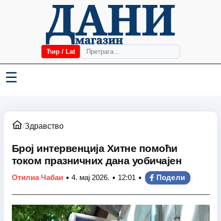
Ћир / Lat
☰
/
Здравство
Број интервенција Хитне помоћи
током празничних дана уобичајен
•
•
•
Отилиа Чабаи
4. мај 2026.
12:01
Подели