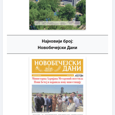
Најновији број:
Новобечејски Дани