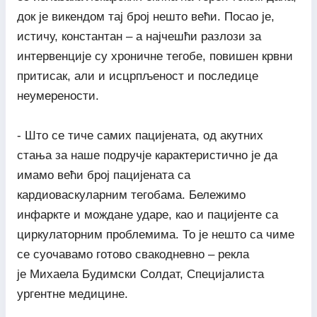
док је викендом тај број нешто већи. Посао је,
истичу, константан – а најчешћи разлози за
интервенције су хроничне тегобе, повишен крвни
притисак, али и исцрпљеност и последице
неумерености.
- Што се тиче самих пацијената, од акутних
стања за наше подручје карактеристично је да
имамо већи број пацијената са
кардиоваскуларним тегобама. Бележимо
инфаркте и мождане ударе, као и пацијенте са
циркулаторним проблемима. То је нешто са чиме
се суочавамо готово свакодневно – рекла
је Михаела Будимски Солдат, Специјалиста
ургентне медицине.