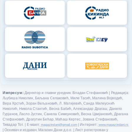
Импресум:
Директор и главни уредник: Владан Стефановић | Редакција:
Љубиша Николин, Биљана Селаковић, Миле Тасић, Малина Војводић,
Вера Крстић, Зоран Вељановић, Л. Матијевић, Санда Милеуснић
Николић, Никола Стантић, Весна Бабић, Александар Драгаш, Данило
Гурјанов, Ласло Јустин, Санела Симеуновић, Весна Цвијановић, Драгана
Стефановић, Драгутин Бећар, Маћаш Кертес, Јована Стефановић,
Тивадар Тот. | Е-маил:
magazindani@gmail.com
| Интернет:
www.magazindani.rs
| Оснивач и издавач: Магазин Дани д.о.о. | Лист регистрован у