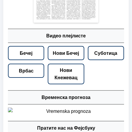
Видео плејлисте
Бечеј
Нови Бечеј
Суботица
Нови
Врбас
Кнежевац
Временска прогноза
Пратите нас на Фејсбуку