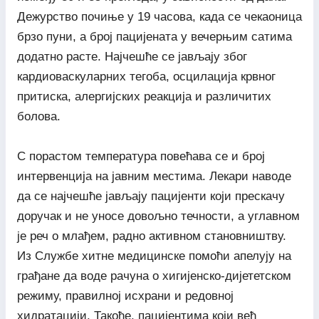
Дежурство почиње у 19 часова, када се чекаоница
брзо пуни, а број пацијената у вечерњим сатима
додатно расте. Најчешће се јављају због
кардиоваскуларних тегоба, осцилација крвног
притиска, алергијских реакција и различитих
болова.
С порастом температура повећава се и број
интервенција на јавним местима. Лекари наводе
да се најчешће јављају пацијенти који прескачу
доручак и не уносе довољно течности, а углавном
је реч о млађем, радно активном становништву.
Из Службе хитне медицинске помоћи апелују на
грађане да воде рачуна о хигијенско-дијететском
режиму, правилној исхрани и редовној
хидратацији. Такође, пацијентима који већ