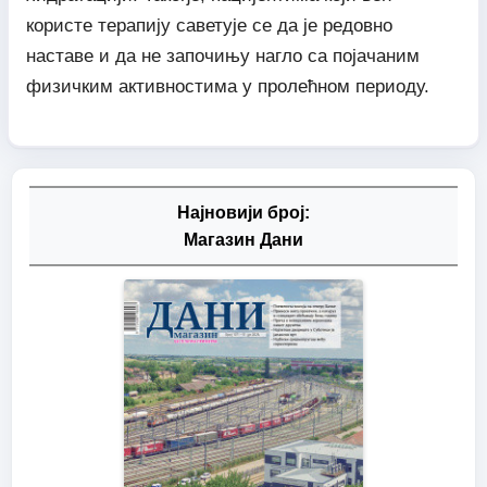
користе терапију саветује се да је редовно
наставе и да не започињу нагло са појачаним
физичким активностима у пролећном периоду.
Најновији број:
Магазин Дани