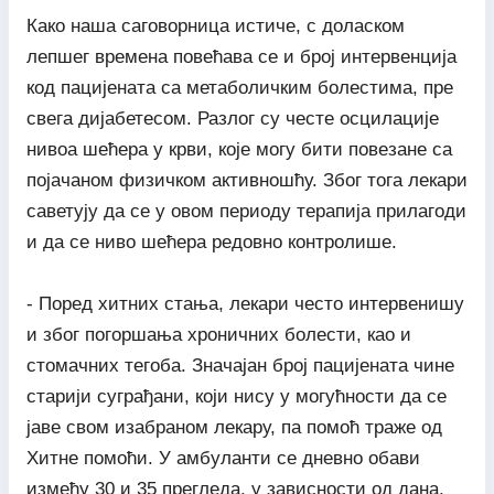
Како наша саговорница истиче, с доласком
лепшег времена повећава се и број интервенција
код пацијената са метаболичким болестима, пре
свега дијабетесом. Разлог су честе осцилације
нивоа шећера у крви, које могу бити повезане са
појачаном физичком активношћу. Због тога лекари
саветују да се у овом периоду терапија прилагоди
и да се ниво шећера редовно контролише.
- Поред хитних стања, лекари често интервенишу
и због погоршања хроничних болести, као и
стомачних тегоба. Значајан број пацијената чине
старији суграђани, који нису у могућности да се
јаве свом изабраном лекару, па помоћ траже од
Хитне помоћи. У амбуланти се дневно обави
између 30 и 35 прегледа, у зависности од дана.