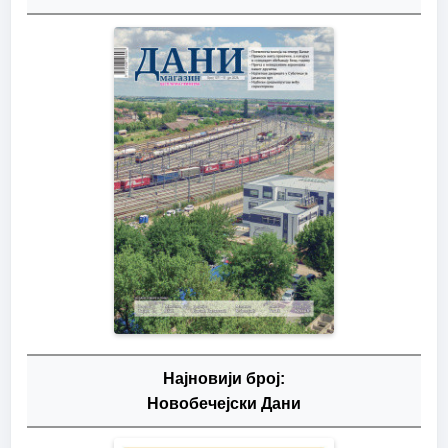
Најновији број:
Новобечејски Дани