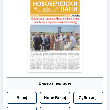
Видео плејлисте
Бечеј
Нови Бечеј
Суботица