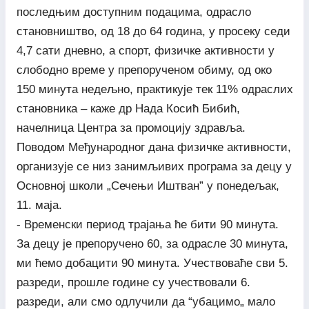
последњим доступним подацима, одрасло
становништво, од 18 до 64 година, у просеку седи
4,7 сати дневно, а спорт, физичке активности у
слободно време у препорученом обиму, од око
150 минута недељно, практикује тек 11% одраслих
становника – каже др Нада Косић Бибић,
начелница Центра за промоцију здравља.
Поводом Међународног дана физичке активности,
организује се низ занимљивих програма за децу у
Основној школи „Сечењи Иштван” у понедељак,
11. маја.
- Временски период трајања ће бити 90 минута.
За децу је препоручено 60, за одрасле 30 минута,
ми ћемо добацити 90 минута. Учествоваће сви 5.
разреди, прошле године су учествовали 6.
разреди, али смо одлучили да “убацимо„ мало