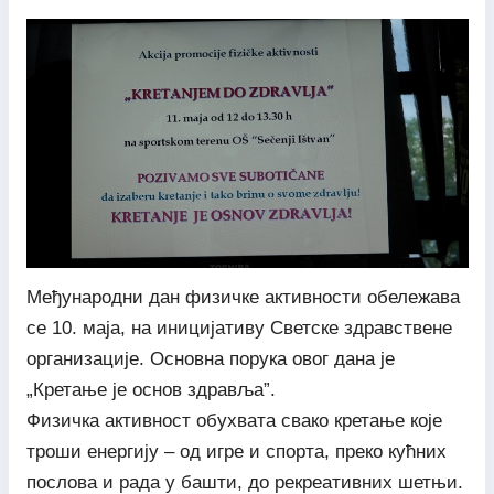
Међународни дан физичке активности обележава
се 10. маја, на иницијативу Светске здравствене
организације. Основна порука овог дана је
„Кретање је основ здравља”.
Физичка активност обухвата свако кретање које
троши енергију – од игре и спорта, преко кућних
послова и рада у башти, до рекреативних шетњи.