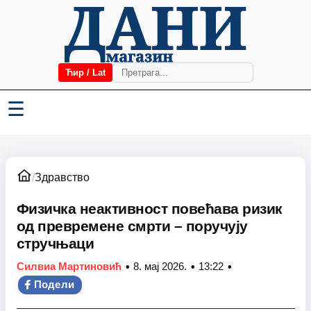
Ћир / Lat
☰
/
Здравство
Физичка неактивност повећава ризик
од превремене смрти – поручују
стручњаци
•
•
•
Силвиа Мартиновић
8. мај 2026.
13:22
Подели