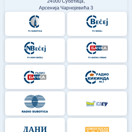
24000 Суботица,
Арсенија Чарнојевића 3