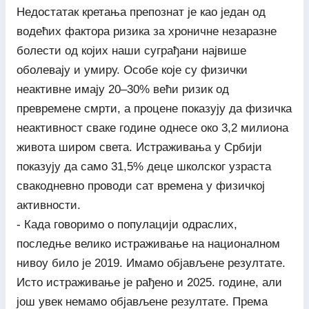
Недостатак кретања препознат је као један од
водећих фактора ризика за хроничне незаразне
болести од којих наши суграђани највише
оболевају и умиру. Особе које су физички
неактивне имају 20–30% већи ризик од
превремене смрти, а процене показују да физичка
неактивност сваке године однесе око 3,2 милиона
живота широм света. Истраживања у Србији
показују да само 31,5% деце школског узраста
свакодневно проводи сат времена у физичкој
активности.
- Када говоримо о популацији одраслих,
последње велико истраживање на националном
нивоу било је 2019. Имамо објављене резултате.
Исто истраживање је рађено и 2025. године, али
још увек немамо објављене резултате. Према