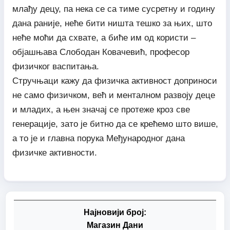
млађу децу, па нека се са тиме сусретну и годину
дана раније, неће бити ништа тешко за њих, што
неће моћи да схвате, а биће им од користи –
објашњава Слободан Ковачевић, професор
физичког васпитања.
Стручњаци кажу да физичка активност доприноси
не само физичком, већ и менталном развоју деце
и младих, а њен значај се протеже кроз све
генерације, зато је битно да се крећемо што више,
а то је и главна порука Међународног дана
физичке активности.
Најновији број:
Магазин Дани