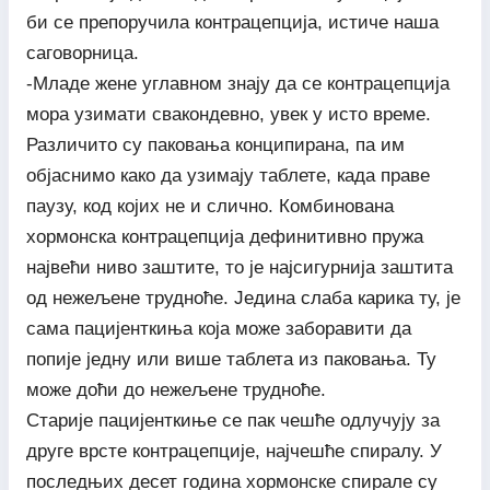
би се препоручила контрацепција, истиче наша
саговорница.
-Младе жене углавном знају да се контрацепција
мора узимати свакондевно, увек у исто време.
Различито су паковања конципирана, па им
објаснимо како да узимају таблете, када праве
паузу, код којих не и слично. Комбинована
хормонска контрацепција дефинитивно пружа
највећи ниво заштите, то је најсигурнија заштита
од нежељене трудноће. Једина слаба карика ту, је
сама пацијенткиња која може заборавити да
попије једну или више таблета из паковања. Ту
може доћи до нежељене трудноће.
Старије пацијенткиње се пак чешће одлучују за
друге врсте контрацепције, најчешће спиралу. У
последњих десет година хормонске спирале су