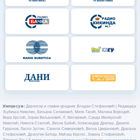
Импресум:
Директор и главни уредник: Владан Стефановић | Редакција:
Љубиша Николин, Биљана Селаковић, Миле Тасић, Малина Војводић,
Вера Крстић, Зоран Вељановић, Л. Матијевић, Санда Милеуснић
Николић, Никола Стантић, Весна Бабић, Александар Драгаш, Данило
Гурјанов, Ласло Јустин, Санела Симеуновић, Весна Цвијановић, Драгана
Стефановић, Драгутин Бећар, Маћаш Кертес, Јована Стефановић,