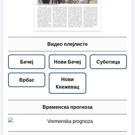
Видео плејлисте
Бечеј
Нови Бечеј
Суботица
Нови
Врбас
Кнежевац
Временска прогноза