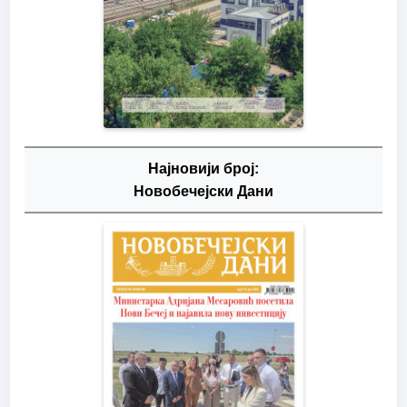
Најновији број:
Новобечејски Дани