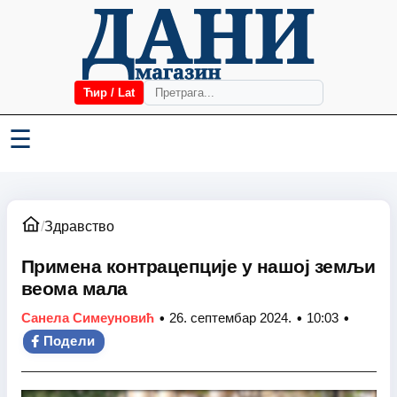
Ћир / Lat
☰
/
Здравство
Примена контрацепције у нашој земљи
веома мала
•
•
•
Санела Симеуновић
26. септембар 2024.
10:03
Подели