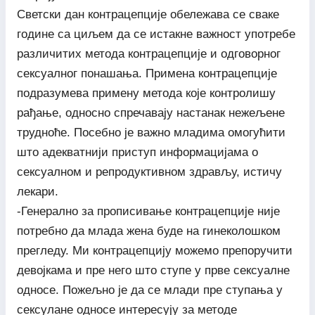
Светски дан контрацепције обележава се сваке
године са циљем да се истакне важност употребе
различитих метода контрацепције и одговорног
сексуалног понашања. Примена контрацепције
подразумева примену метода које контролишу
рађање, односно спречавају настанак нежељене
трудноће. Посебно је важно младима омогућити
што адекватнији приступ информацијама о
сексуалном и репродуктивном здрављу, истичу
лекари.
-Генерално за прописивање контрацепције није
потребно да млада жена буде на гинеколошком
прегледу. Ми контрацепцију можемо препоручити
девојкама и пре него што ступе у прве сексуалне
односе. Пожељно је да се млади пре ступања у
сексулане односе интересују за методе