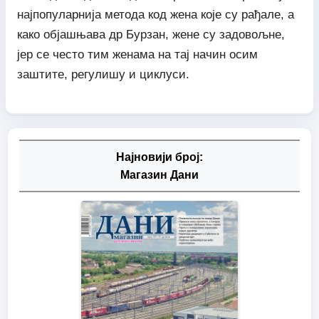
најпопуларнија метода код жена које су рађале, а
како објашњава др Бурзан, жене су задовољне,
јер се често тим женама на тај начин осим
заштите, регулишу и циклуси.
Најновији број:
Магазин Дани