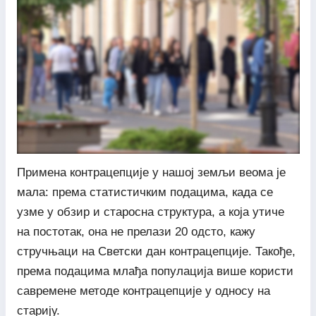
Примена контрацепције у нашој земљи веома је
мала: према статистичким подацима, када се
узме у обзир и старосна структура, а која утиче
на постотак, она не прелази 20 одсто, кажу
стручњаци на Светски дан контрацепције. Такође,
према подацима млађа популација више користи
савремене методе контрацепције у односу на
старију.