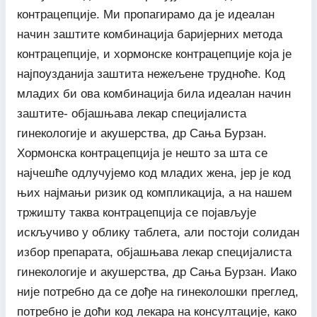
контрацепције. Ми пропагирамо да је идеалан
начин заштите комбинација баријерних метода
контрацепције, и хормонске контрацепције која је
најпоузданија заштита нежељене трудноће. Код
младих би ова комбинација била идеалан начин
заштите- објашњава лекар специјалиста
гинекологије и акушерства, др Сања Бурзан.
Хормонска контрацепција је нешто за шта се
најчешће одлучујемо код младих жена, јер је код
њих најмањи ризик од компликација, а на нашем
тржишту таква контрацепција се појављује
искључиво у облику таблета, али постоји солидан
избор препарата, објашњава лекар специјалиста
гинекологије и акушерства, др Сања Бурзан. Иако
није потребно да се дође на гинеколошки преглед,
потребно је доћи код лекара на консултације, како